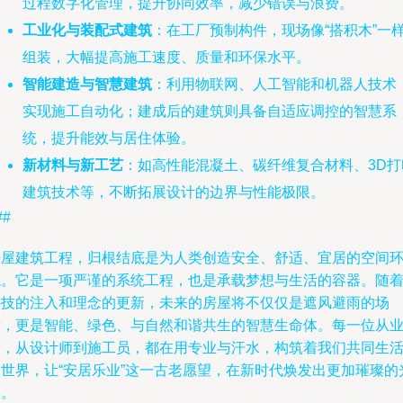
过程数字化管理，提升协同效率，减少错误与浪费。
工业化与装配式建筑
：在工厂预制构件，现场像“搭积木”一
组装，大幅提高施工速度、质量和环保水平。
智能建造与智慧建筑
：利用物联网、人工智能和机器人技术
实现施工自动化；建成后的建筑则具备自适应调控的智慧系
统，提升能效与居住体验。
新材料与新工艺
：如高性能混凝土、碳纤维复合材料、3D打
建筑技术等，不断拓展设计的边界与性能极限。
##
房屋建筑工程，归根结底是为人类创造安全、舒适、宜居的空间
境。它是一项严谨的系统工程，也是承载梦想与生活的容器。随
科技的注入和理念的更新，未来的房屋将不仅仅是遮风避雨的场
所，更是智能、绿色、与自然和谐共生的智慧生命体。每一位从
者，从设计师到施工员，都在用专业与汗水，构筑着我们共同生
的世界，让“安居乐业”这一古老愿望，在新时代焕发出更加璀璨的
彩。