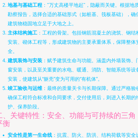
地基与基础工程
："万丈高楼平地起"，隐蔽而关键。根据地
勘察报告，选择合适的基础形式（如桩基、筏板基础），确
建筑物稳固地立足于大地之上。
主体结构施工
：工程的骨架。包括钢筋混凝土的浇筑、钢结
安装、砌体工程等，形成建筑物的主要承重体系，保障整体
全。
建筑装饰与安装
：赋予建筑生命与功能。涵盖内外墙装饰、
窗安装，以及至关重要的水电、暖通、消防、智能系统等设
安装，使建筑从“躯壳”变为可用的“有机体”。
竣工验收与运维
：最终的质量关卡与长期保障。通过严格验
确保工程符合标准和合同要求，交付使用后，则进入长期的
护、保养阶段。
二、关键特性：安全、功能与可持续的三角
平衡
安全性是第一生命线
：抗震、防火、防洪、结构荷载等安全