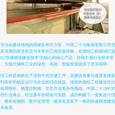
作为冶金建设领域的国家队和主力军，中国二十冶集团有限公司
借其深厚的技术积淀与丰富的工程实践经验，在烧结工程领域打
了以“快速精准建造技术”为核心的核心产品，持续引领行业技术变
革，为现代钢铁工业的绿色、高效、智能发展提供了坚实保障。
烧结工程是钢铁生产流程中的关键工序，其建设质量与速度直接
响到高炉的稳定运行与企业的综合效益。传统的烧结工程建设往
面临周期长、精度控制难、交叉作业复杂等挑战。中国二十冶针
这些行业痛点，经过多年的研发与实践，成功构建了一套集设计
化、模块化预制、数字化管理、精准化安装于一体的快速精准建
技术体系。