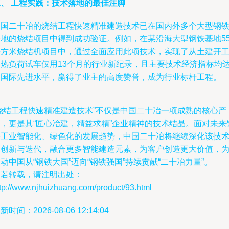
三、 工程实践：技术落地的最佳注脚
中国二十冶的烧结工程快速精准建造技术已在国内外多个大型钢
基地的烧结项目中得到成功验证。例如，在某沿海大型钢铁基地55
平方米烧结机项目中，通过全面应用此项技术，实现了从土建开
到热负荷试车仅用13个月的行业新纪录，且主要技术经济指标均
到国际先进水平，赢得了业主的高度赞誉，成为行业标杆工程。
“烧结工程快速精准建造技术”不仅是中国二十冶一项成熟的核心产
品，更是其“匠心冶建，精益求精”企业精神的技术结晶。面对未来
铁工业智能化、绿色化的发展趋势，中国二十冶将继续深化该技
的创新与迭代，融合更多智能建造元素，为客户创造更大价值，
动中国从“钢铁大国”迈向“钢铁强国”持续贡献“二十冶力量”。
如若转载，请注明出处：
tp://www.njhuizhuang.com/product/93.html
新时间：2026-08-06 12:14:04