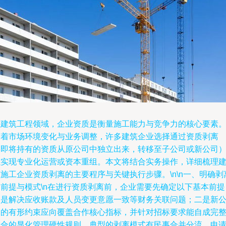
在建筑工程领域，企业资质是衡量施工能力与竞争力的核心要素
随着市场环境变化与业务调整，许多建筑企业选择通过资质剥离
（即将持有的资质从原公司中独立出来，转移至子公司或新公司
以实现专业化运营或资本重组。本文将结合实务操作，详细梳理
施工企业资质剥离的主要程序与关键执行步骤。\n\n一、明确剥
的前提与模式\n在进行资质剥离前，企业需要先确定以下基本前提
一是解决应收账款及人员变更意愿一致等财务关联问题；二是新
司的有形约束应向覆盖合作核心指标，并针对招标要求能自成完
闭合的显化管理硬性规则。典型的剥离模式有民事合并分流，申